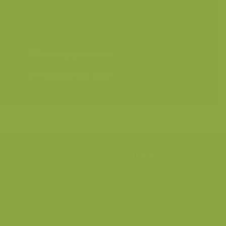
Categorieën
Geografische zones
>
Benelux
Landschappen
>
Bossen
Bereken prijs en bestel
Toevoegen aan album
Hulp nodig?
Volg onze wilde
verhalen
BE: +32 (0) 475 966 129
Volg ons op onze
blog
of via
NL: +31 (0) 6 301 24 301
social media.
info@vildaphoto.net
FAQ
Contact