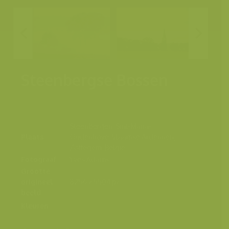
Steenbergse Bossen
Steenbergen, Sint-Maria-
Plaats
Oudenhove, Vlaamse Ardennen,
Zottegem, België
Fotograaf
Yves Adams
Grootte
origineel
8256 x 5504 px.
beeld
Kleuren