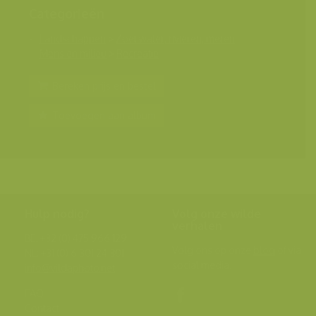
Categorieën
Landschappen
>
Zoet water, rivieren, meren
Mens en milieu
>
Recreatie
Bereken prijs en bestel
Toevoegen aan album
Hulp nodig?
Volg onze wilde
verhalen
BE: +32 (0) 475 966 129
Volg ons op onze
blog
of via
NL: +31 (0) 6 301 24 301
social media.
info@vildaphoto.net
FAQ
Contact