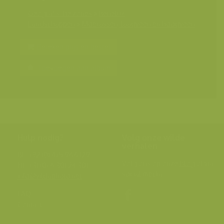
Geografische zones
>
Benelux
Landschappen
>
Moerassen, laagveen en hoogveen
Bereken prijs en bestel
Toevoegen aan album
Hulp nodig?
Volg onze wilde
verhalen
BE: +32 (0) 475 966 129
Volg ons op onze
blog
of via
NL: +31 (0) 6 301 24 301
social media.
info@vildaphoto.net
FAQ
Contact