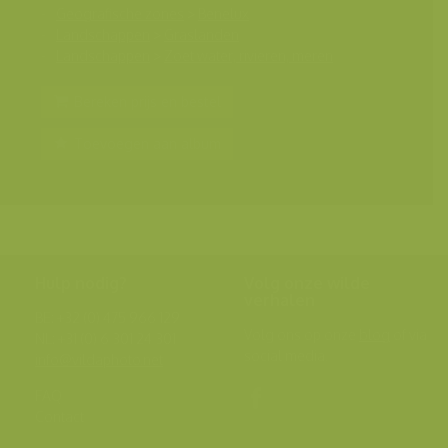
Geografische zones
>
Benelux
Landschappen
>
Graslanden
Landschappen
>
Zoet water, rivieren, meren
Bereken prijs en bestel
Toevoegen aan album
Hulp nodig?
Volg onze wilde
verhalen
BE: +32 (0) 475 966 129
Volg ons op onze
blog
of via
NL: +31 (0) 6 301 24 301
social media.
info@vildaphoto.net
FAQ
Contact