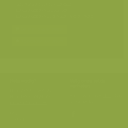
Geografische zones
>
Benelux
Landschappen
>
Graslanden
Landschappen
>
Zoet water, rivieren, meren
Bereken prijs en bestel
Toevoegen aan album
Hulp nodig?
Volg onze wilde
verhalen
BE: +32 (0) 475 966 129
Volg ons op onze
blog
of via
NL: +31 (0) 6 301 24 301
social media.
info@vildaphoto.net
FAQ
Contact