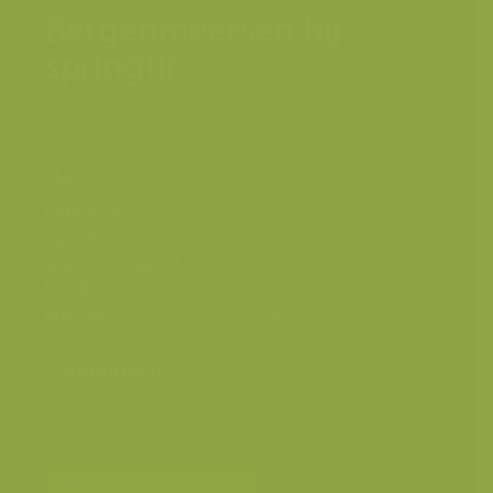
Bergenmeersen bij
springtij
Scheldevallei,
Plaats
Wichelen
Fotograaf
Yves Adams
Datum
22 oktober 2014
Grootte origineel
4912 x 7360 px.
beeld
Kleuren
Categorieën
Geografische zones
>
Benelux
Landschappen
>
Moerassen, laagveen en hoogveen
Bereken prijs en bestel