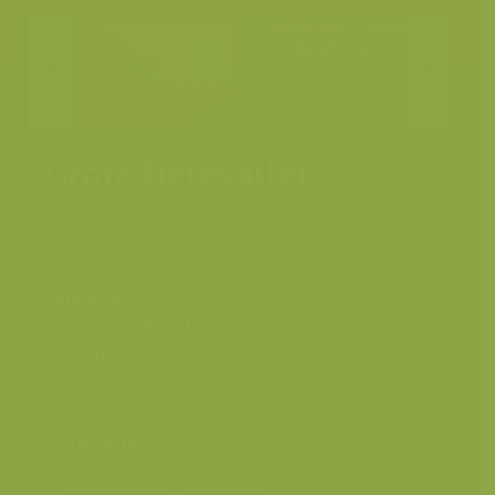
Grote Netevallei
Plaats
Booischot
Fotograaf
Yves Adams
Grootte origineel beeld
7360 x 4912 px.
Kleuren
Hogewegbeemden of Moerbeemd
Categorieën
Landschappen
>
Graslanden