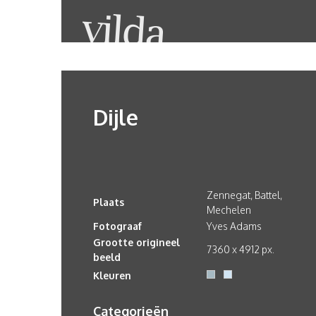
Dijle
Zennegat, Battel,
Plaats
Mechelen
Fotograaf
Yves Adams
Grootte origineel
7360 x 4912 px.
beeld
Kleuren
Categorieën