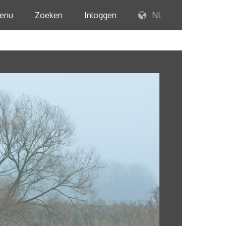
enu
Zoeken
Inloggen
NL