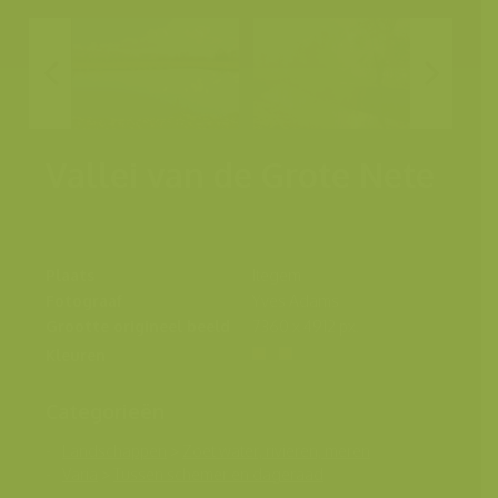
Vallei van de Grote Nete
Plaats
Itegem
Fotograaf
Yves Adams
Grootte origineel beeld
7360 x 4912 px.
Kleuren
Categorieën
Landschappen
>
Zoet water, rivieren, meren
Varia
>
Tussen schemer en dageraad