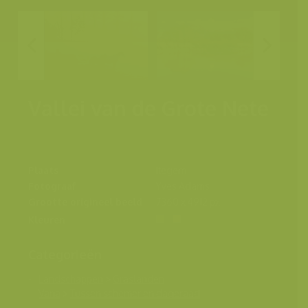
Vallei van de Grote Nete
Plaats
Itegem
Fotograaf
Yves Adams
Grootte origineel beeld
7360 x 4912 px.
Kleuren
Categorieën
Landschappen
>
Graslanden
Varia
>
Tussen schemer en dageraad