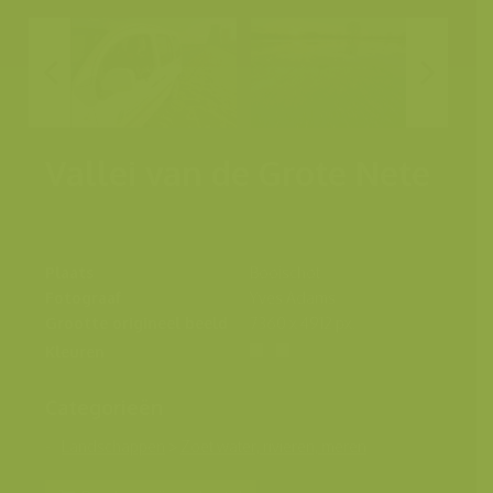
Vallei van de Grote Nete
Plaats
Booischot
Fotograaf
Yves Adams
Grootte origineel beeld
7360 x 4912 px.
Kleuren
Categorieën
Landschappen
>
Zoet water, rivieren, meren