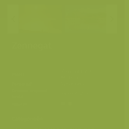
Zennegat
Zennegat, Battel,
Plaats
Mechelen
Fotograaf
Yves Adams
Grootte origineel
7360 x 4912 px.
beeld
Kleuren
Categorieën
Landschappen
>
Zoet water, rivieren, meren